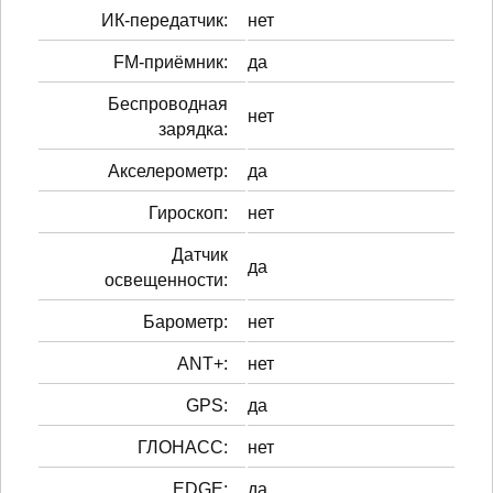
ИК-передатчик:
нет
FM-приёмник:
да
Беспроводная
нет
зарядка:
Акселерометр:
да
Гироскоп:
нет
Датчик
да
освещенности:
Барометр:
нет
ANT+:
нет
GPS:
да
ГЛОНАСС:
нет
EDGE:
да