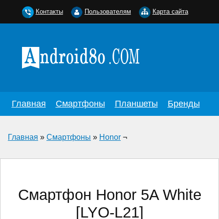
Контакты
Пользователям
Карта сайта
Главная
Смартфоны
Планшеты
Бренды
Главная
»
Смартфоны
»
Honor
¬
Смартфон Honor 5A White
[LYO-L21]