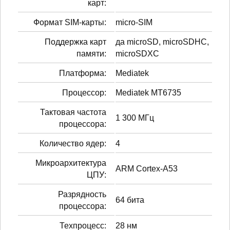
карт:
Формат SIM-карты:
micro-SIM
Поддержка карт
да microSD, microSDHC,
памяти:
microSDXC
Платформа:
Mediatek
Процессор:
Mediatek MT6735
Тактовая частота
1 300 МГц
процессора:
Количество ядер:
4
Микроархитектура
ARM Cortex-A53
ЦПУ:
Разрядность
64 бита
процессора:
Техпроцесс:
28 нм