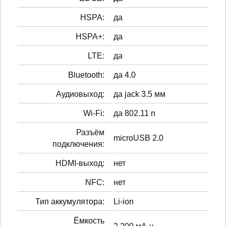
HSPA:
да
HSPA+:
да
LTE:
да
Bluetooth:
да 4.0
Аудиовыход:
да jack 3.5 мм
Wi-Fi:
да 802.11 n
Разъём
microUSB 2.0
подключения:
HDMI-выход:
нет
NFC:
нет
Тип аккумулятора:
Li-ion
Ёмкость