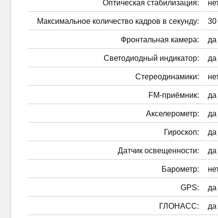
Оптическая стабилизация:
не
Максимальное количество кадров в секунду:
30
Фронтальная камера:
да
Светодиодный индикатор:
да
Стереодинамики:
не
FM-приёмник:
да
Акселерометр:
да
Гироскоп:
да
Датчик освещенности:
да
Барометр:
не
GPS:
да
ГЛОНАСС:
да