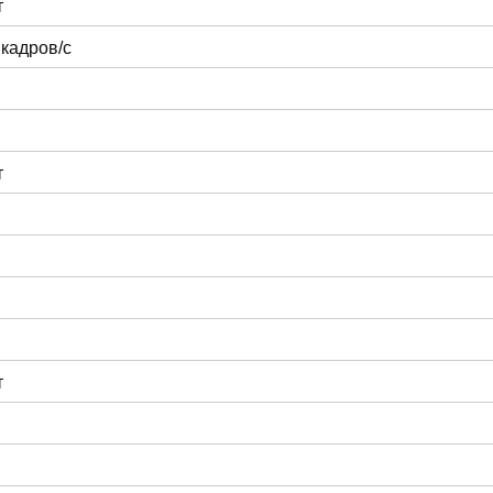
т
 кадров/с
т
т