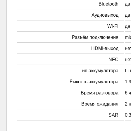
Bluetooth:
да
Аудиовыход:
да
Wi-Fi:
да
Разъём подключения:
mi
HDMI-выход:
не
NFC:
не
Тип аккумулятора:
Li-
Ёмкость аккумулятора:
1 
Время разговора:
6 
Время ожидания:
2 
SAR:
0.3