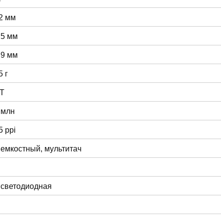
2 мм
.5 мм
.9 мм
5 г
T
 млн
5 ppi
 емкостный, мультитач
 светодиодная