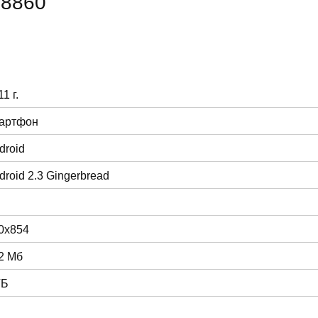
U8860
1 г.
артфон
droid
droid 2.3 Gingerbread
0x854
2 Мб
ГБ