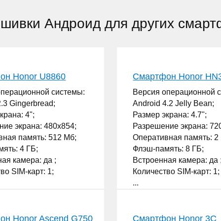
ошивки Андроид для других смарт
он Honor U8860
Смартфон Honor HN
операционной системы:
Версия операционной 
2.3 Gingerbread;
Android 4.2 Jelly Bean;
крана: 4";
Размер экрана: 4.7";
ие экрана: 480x854;
Разрешение экрана: 72
ная память: 512 Мб;
Оперативная память: 2 
ять: 4 ГБ;
Флэш-память: 8 ГБ;
ая камера: да ;
Встроенная камера: да 
во SIM-карт: 1;
Количество SIM-карт: 1;
...
он Honor Ascend G750
Смартфон Honor 3C