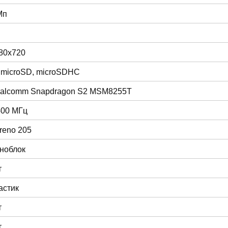
Мп
80x720
 microSD, microSDHC
alcomm Snapdragon S2 MSM8255T
400 МГц
reno 205
ноблок
т
астик
т
т