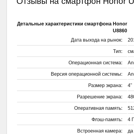
Отзывы на смартфон Honor 
Детальные характеристики смартфонa Honor
U8860
Дата выхода на рынок:
201
Тип:
см
Операционная система:
An
Версия операционной системы:
An
Размер экрана:
4"
Разрешение экрана:
48
Оперативная память:
51
Флэш-память:
4 
Встроенная камера:
да