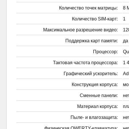
Количество точек матрицы:
8 
Количество SIM-карт:
1
Максимальное разрешение видео:
12
Поддержка карт памяти:
да
Процессор:
Qu
Тактовая частота процессора:
1 
Графический ускоритель:
Ad
Конструкция корпуса:
мо
Сменные панели:
не
Материал корпуса:
пл
Пыле- и влагозащита:
не
Физическая QWERTY-клавиатура:
не