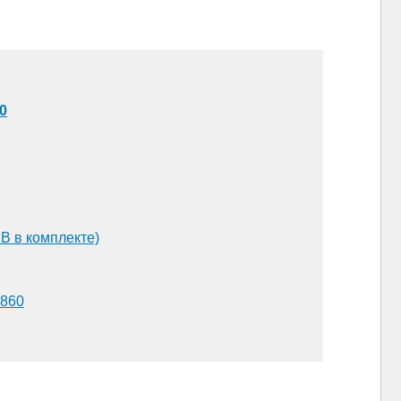
0
B в комплекте)
8860