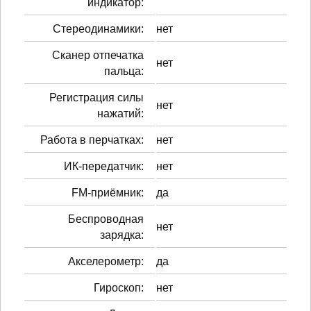
индикатор:
Стереодинамики:
нет
Сканер отпечатка
нет
пальца:
Регистрация силы
нет
нажатий:
Работа в перчатках:
нет
ИК-передатчик:
нет
FM-приёмник:
да
Беспроводная
нет
зарядка:
Акселерометр:
да
Гироскоп:
нет