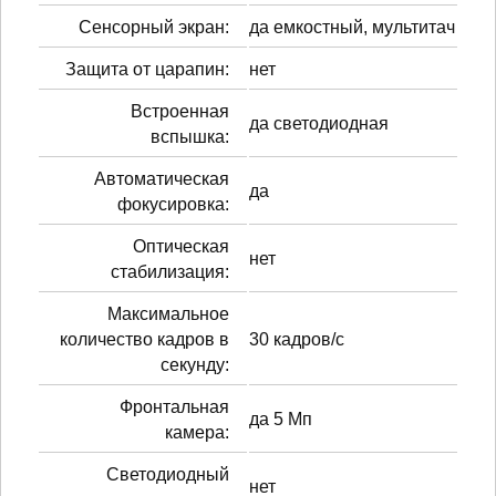
Сенсорный экран:
да емкостный, мультитач
Защита от царапин:
нет
Встроенная
да светодиодная
вспышка:
Автоматическая
да
фокусировка:
Оптическая
нет
стабилизация:
Максимальное
количество кадров в
30 кадров/с
секунду:
Фронтальная
да 5 Мп
камера:
Светодиодный
нет