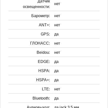
Датчик
нет
освещенности:
Барометр:
нет
ANT+:
нет
GPS:
да
ГЛОНАСС:
нет
Beidou:
нет
EDGE:
да
HSPA:
да
HSPA+:
да
LTE:
нет
Bluetooth:
да
Аудиовыход:
да jack 3.5 мм