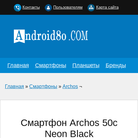
Контакты
Пользователям
Карта сайта
Главная
Смартфоны
Планшеты
Бренды
Главная
»
Смартфоны
»
Archos
¬
Смартфон Archos 50c
Neon Black