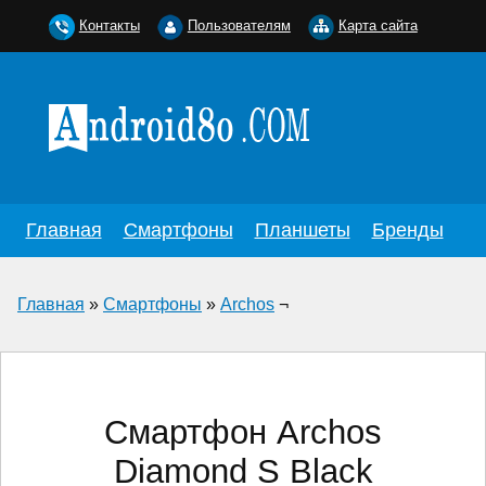
Контакты
Пользователям
Карта сайта
Главная
Смартфоны
Планшеты
Бренды
Главная
»
Смартфоны
»
Archos
¬
Смартфон Archos
Diamond S Black