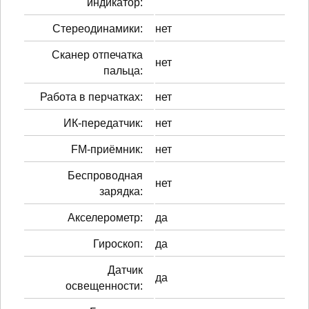
индикатор:
Стереодинамики:
нет
Сканер отпечатка
нет
пальца:
Работа в перчатках:
нет
ИК-передатчик:
нет
FM-приёмник:
нет
Беспроводная
нет
зарядка:
Акселерометр:
да
Гироскоп:
да
Датчик
да
освещенности: