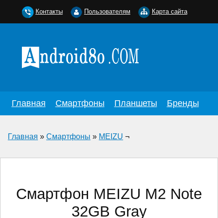
Контакты
Пользователям
Карта сайта
Главная
Смартфоны
Планшеты
Бренды
Главная
»
Смартфоны
»
MEIZU
¬
Смартфон MEIZU M2 Note
32GB Gray