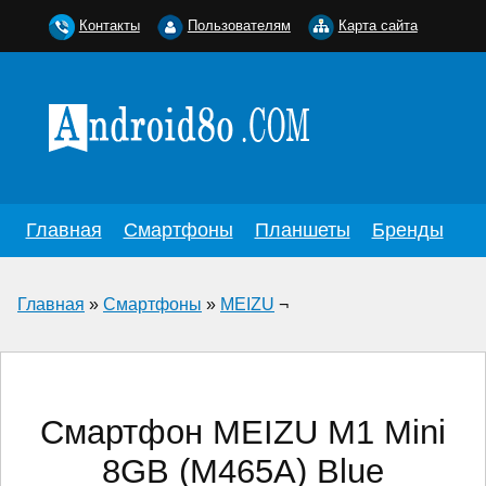
Контакты
Пользователям
Карта сайта
Главная
Смартфоны
Планшеты
Бренды
Главная
»
Смартфоны
»
MEIZU
¬
Смартфон MEIZU M1 Mini
8GB (M465A) Blue