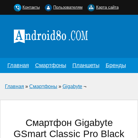
Контакты
Пользователям
Карта сайта
Главная
Смартфоны
Планшеты
Бренды
Главная
»
Смартфоны
»
Gigabyte
¬
Смартфон Gigabyte
GSmart Classic Pro Black