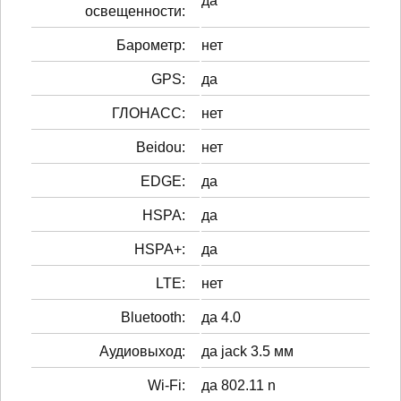
да
освещенности:
Барометр:
нет
GPS:
да
ГЛОНАСС:
нет
Beidou:
нет
EDGE:
да
HSPA:
да
HSPA+:
да
LTE:
нет
Bluetooth:
да 4.0
Аудиовыход:
да jack 3.5 мм
Wi-Fi:
да 802.11 n