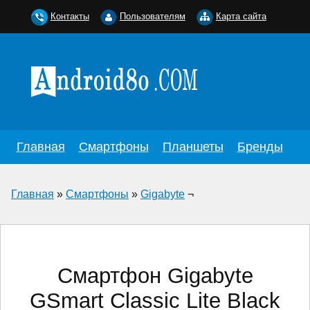
Контакты
Пользователям
Карта сайта
Главная
Смартфоны
Планшеты
Бренды
Главная
»
Смартфоны
»
Gigabyte
¬
Смартфон Gigabyte
GSmart Classic Lite Black