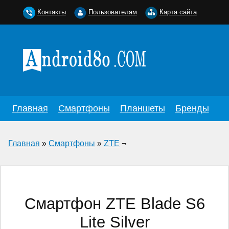
Контакты
Пользователям
Карта сайта
Главная
Смартфоны
Планшеты
Бренды
Главная
»
Смартфоны
»
ZTE
¬
Смартфон ZTE Blade S6
Lite Silver