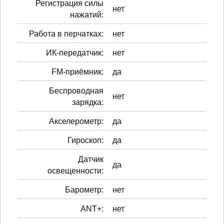
Регистрация силы
нет
нажатий:
Работа в перчатках:
нет
ИК-передатчик:
нет
FM-приёмник:
да
Беспроводная
нет
зарядка:
Акселерометр:
да
Гироскоп:
да
Датчик
да
освещенности:
Барометр:
нет
ANT+:
нет