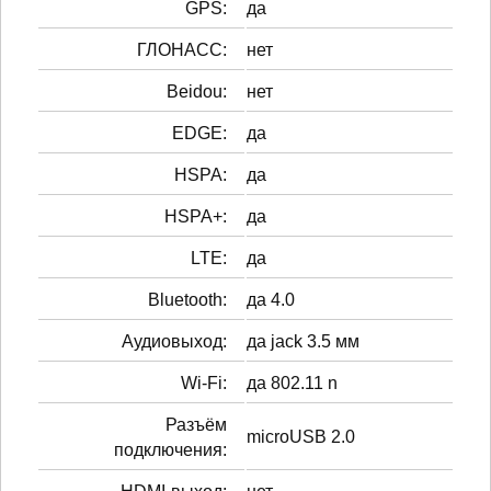
GPS:
да
ГЛОНАСС:
нет
Beidou:
нет
EDGE:
да
HSPA:
да
HSPA+:
да
LTE:
да
Bluetooth:
да 4.0
Аудиовыход:
да jack 3.5 мм
Wi-Fi:
да 802.11 n
Разъём
microUSB 2.0
подключения: