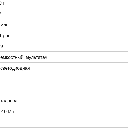
0 г
S
 млн
1 ppi
:9
 емкостный, мультитач
 светодиодная
т
 кадров/с
 2.0 Мп