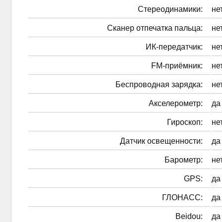
Стереодинамики:
не
Сканер отпечатка пальца:
не
ИК-передатчик:
не
FM-приёмник:
не
Беспроводная зарядка:
не
Акселерометр:
да
Гироскоп:
не
Датчик освещенности:
да
Барометр:
не
GPS:
да
ГЛОНАСС:
да
Beidou:
да