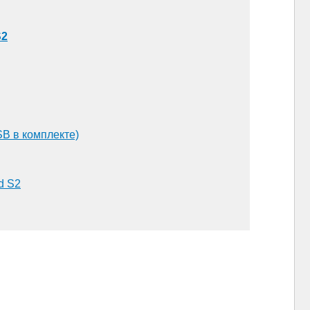
S2
B в комплекте)
d S2