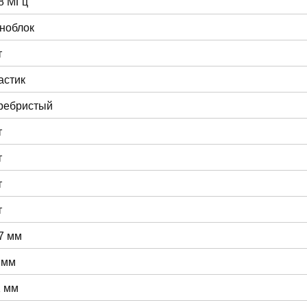
8 МГц
ноблок
т
астик
ребристый
т
т
т
т
7 мм
 мм
1 мм