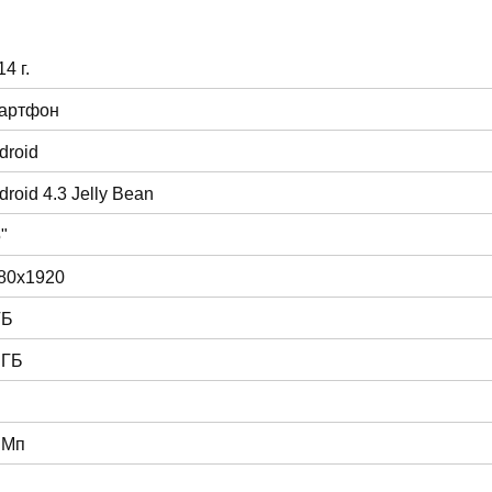
4 г.
артфон
droid
droid 4.3 Jelly Bean
"
80x1920
ГБ
 ГБ
 Мп