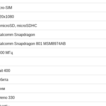
cro-SIM
20x1080
 microSD, microSDHC
alcomm Snapdragon
alcomm Snapdragon 801 MSM8974AB
300 МГц
ait 400
 бита
 нм
reno 330