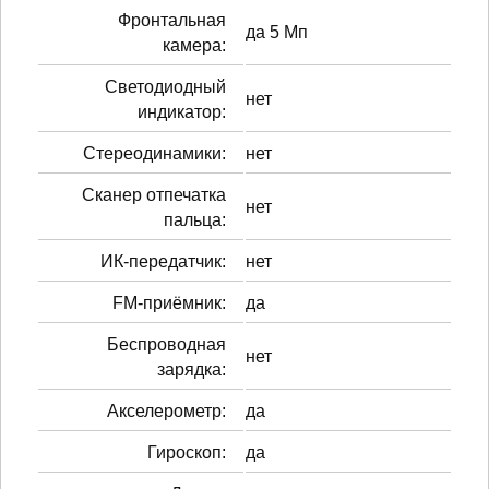
Фронтальная
да 5 Мп
камера:
Светодиодный
нет
индикатор:
Стереодинамики:
нет
Сканер отпечатка
нет
пальца:
ИК-передатчик:
нет
FM-приёмник:
да
Беспроводная
нет
зарядка:
Акселерометр:
да
Гироскоп:
да