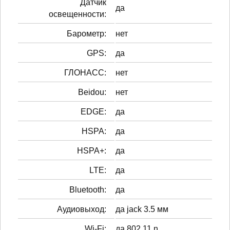
Датчик
да
освещенности:
Барометр:
нет
GPS:
да
ГЛОНАСС:
нет
Beidou:
нет
EDGE:
да
HSPA:
да
HSPA+:
да
LTE:
да
Bluetooth:
да
Аудиовыход:
да jack 3.5 мм
Wi-Fi:
да 802.11 n