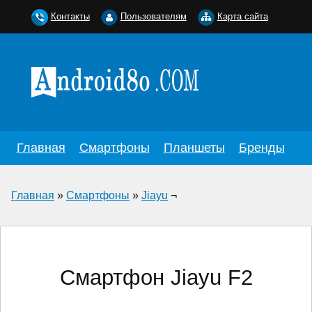
Контакты
Пользователям
Карта сайта
Главная
Смартфоны
Планшеты
Бренды
Главная
»
Смартфоны
»
Jiayu
¬
Смартфон Jiayu F2