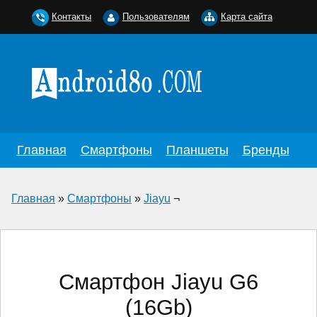
Контакты
Пользователям
Карта сайта
Главная
Смартфоны
Планшеты
Бренды
Главная
»
Смартфоны
»
Jiayu
¬
Смартфон Jiayu G6
(16Gb)