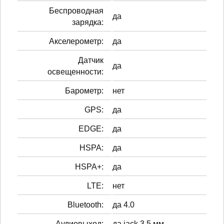
Беспроводная
да
зарядка:
Акселерометр:
да
Датчик
да
освещенности:
Барометр:
нет
GPS:
да
EDGE:
да
HSPA:
да
HSPA+:
да
LTE:
нет
Bluetooth:
да 4.0
Аудиовыход:
да jack 3.5 мм