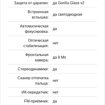
Защита от царапин:
да Gorilla Glass v2
Встроенная
да светодиодная
вспышка:
Автоматическая
да
фокусировка:
Оптическая
нет
стабилизация:
Фронтальная
да 8 Мп
камера:
Стереодинамики:
да
Сканер отпечатка
нет
пальца:
ИК-передатчик:
нет
FM-приёмник:
да