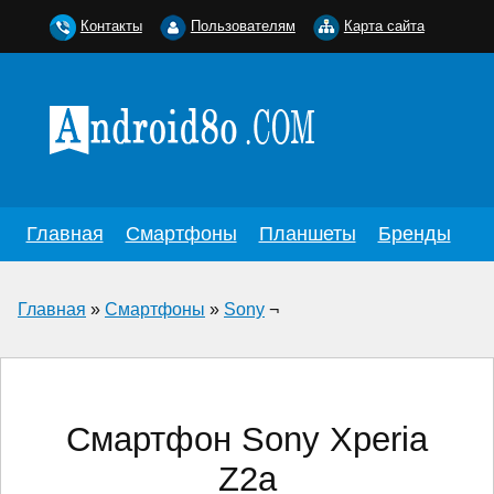
Контакты
Пользователям
Карта сайта
Главная
Смартфоны
Планшеты
Бренды
Главная
»
Смартфоны
»
Sony
¬
Смартфон Sony Xperia
Z2a