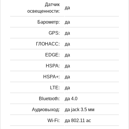
Датчик
да
освещенности:
Барометр:
да
GPS:
да
ГЛОНАСС:
да
EDGE:
да
HSPA:
да
HSPA+:
да
LTE:
да
Bluetooth:
да 4.0
Аудиовыход:
да jack 3.5 мм
Wi-Fi:
да 802.11 ac