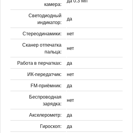
да 0.3 Мп
камера:
Светодиодный
да
индикатор:
Стереодинамики:
нет
Сканер отпечатка
нет
пальца:
Работа в перчатках:
да
ИК-передатчик:
нет
FM-приёмник:
да
Беспроводная
нет
зарядка:
Акселерометр:
да
Гироскоп:
да