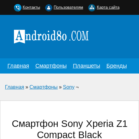
Контакты
Пользователям
Карта сайта
Главная
Смартфоны
Планшеты
Бренды
Главная
»
Смартфоны
»
Sony
¬
Смартфон Sony Xperia Z1
Compact Black