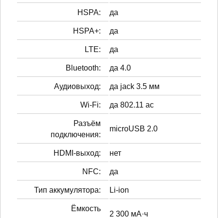
HSPA:
да
HSPA+:
да
LTE:
да
Bluetooth:
да 4.0
Аудиовыход:
да jack 3.5 мм
Wi-Fi:
да 802.11 ac
Разъём
microUSB 2.0
подключения:
HDMI-выход:
нет
NFC:
да
Тип аккумулятора:
Li-ion
Ёмкость
2 300 мА·ч