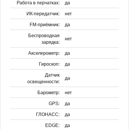
Работа в перчатках:
да
ИК-передатчик:
нет
FM-приёмник:
да
Беспроводная
нет
зарядка:
Акселерометр:
да
Гироскоп:
да
Датчик
да
освещенности:
Барометр:
нет
GPS:
да
ГЛОНАСС:
да
EDGE:
да