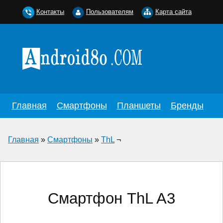
Контакты
Пользователям
Карта сайта
Главная
Смартфоны
Планшеты
Бренды
Главная
»
Смартфоны
»
ThL
¬
Смартфон ThL A3