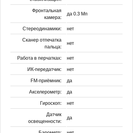
Фронтальная
да 0.3 Мп
камера:
Стереодинамики:
нет
Сканер отпечатка
нет
пальца:
Работа в перчатках:
нет
ИК-передатчик:
нет
FM-приёмник:
да
Акселерометр:
да
Гироскоп:
нет
Датчик
да
освещенности:
Барометр:
нет