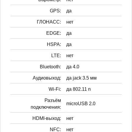
GPS:
да
ГЛОНАСС:
нет
EDGE:
да
HSPA:
да
LTE:
нет
Bluetooth:
да 4.0
Аудиовыход:
да jack 3.5 мм
Wi-Fi:
да 802.11 n
Разъём
microUSB 2.0
подключения:
HDMI-выход:
нет
NFC:
нет