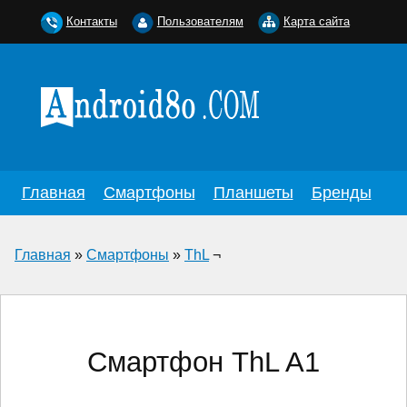
Контакты
Пользователям
Карта сайта
Главная
Смартфоны
Планшеты
Бренды
Главная
»
Смартфоны
»
ThL
¬
Смартфон ThL A1