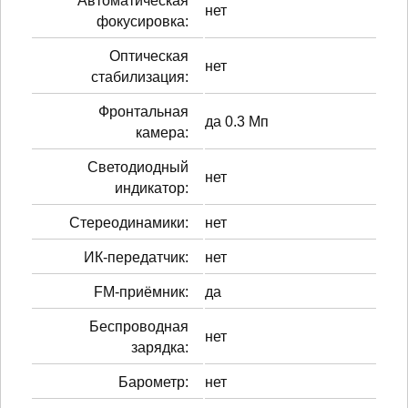
Автоматическая
нет
фокусировка:
Оптическая
нет
стабилизация:
Фронтальная
да 0.3 Мп
камера:
Светодиодный
нет
индикатор:
Стереодинамики:
нет
ИК-передатчик:
нет
FM-приёмник:
да
Беспроводная
нет
зарядка:
Барометр:
нет