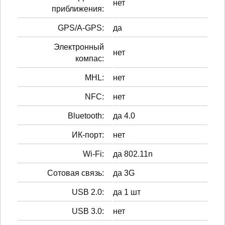
нет
приближения:
GPS/A-GPS:
да
Электронный
нет
компас:
MHL:
нет
NFC:
нет
Bluetooth:
да 4.0
ИК-порт:
нет
Wi-Fi:
да 802.11n
Сотовая связь:
да 3G
USB 2.0:
да 1 шт
USB 3.0:
нет