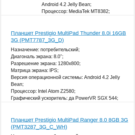
Android 4.2 Jelly Bean;
Процессор: MediaTek MT8382;
Графический ускоритель: да ARM Mali-
400 MP;
...
Планшет Prestigio MultiPad Thunder 8.0i 16GB
3G (PMT7787_3G_D)
Назначение: потребительский;
Диагональ экрана: 8.0";
Разрешение экрана: 1280x800;
Матрица экрана: IPS;
Версия операционной системы: Android 4.2 Jelly
Bean;
Процессор: Intel Atom Z2580;
Графический ускоритель: да PowerVR SGX 544;
...
Планшет Prestigio MultiPad Ranger 8.0 8GB 3G
(PMT3287_3G_C_WH)