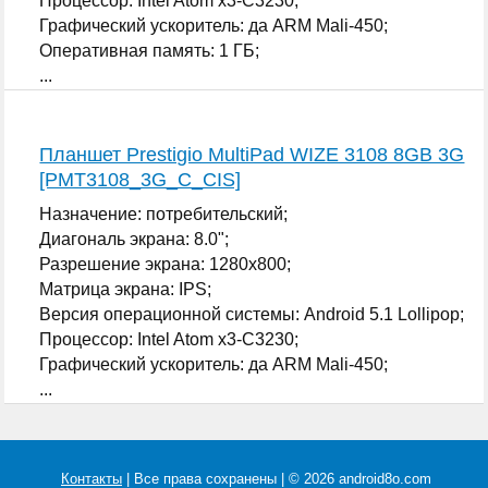
Процессор: Intel Atom x3-C3230;
Графический ускоритель: да ARM Mali-450;
Оперативная память: 1 ГБ;
...
Планшет Prestigio MultiPad WIZE 3108 8GB 3G
[PMT3108_3G_C_CIS]
Назначение: потребительский;
Диагональ экрана: 8.0";
Разрешение экрана: 1280x800;
Матрица экрана: IPS;
Версия операционной системы: Android 5.1 Lollipop;
Процессор: Intel Atom x3-C3230;
Графический ускоритель: да ARM Mali-450;
...
Контакты
| Все права сохранены | © 2026 android8o.com