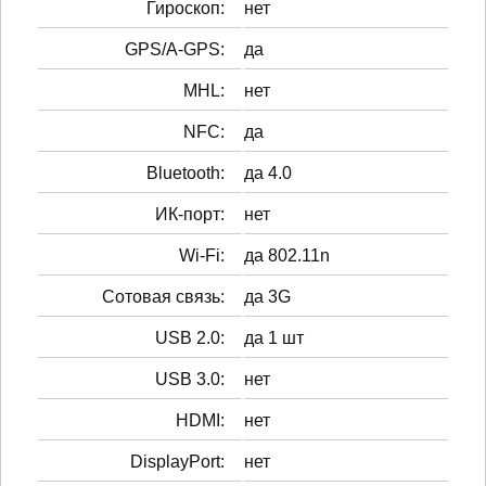
Гироскоп:
нет
GPS/A-GPS:
да
MHL:
нет
NFC:
да
Bluetooth:
да 4.0
ИК-порт:
нет
Wi-Fi:
да 802.11n
Сотовая связь:
да 3G
USB 2.0:
да 1 шт
USB 3.0:
нет
HDMI:
нет
DisplayPort:
нет