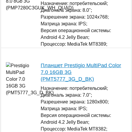
Назначение: потребительский;
Диагональ экрана: 8.0";
Разрешение экрана: 1024x768;
Матрица экрана: IPS;
Версия операционной системы:
Android 4.2 Jelly Bean;
Процессор: MediaTek MT8389;
Графический ускоритель: да PowerVR
SGX 544;
...
Планшет Prestigio MultiPad Color
7.0 16GB 3G
(PMT5777_3G_D_BK)
Назначение: потребительский;
Диагональ экрана: 7.0";
Разрешение экрана: 1280x800;
Матрица экрана: IPS;
Версия операционной системы:
Android 4.2 Jelly Bean;
Процессор: MediaTek MT8382;