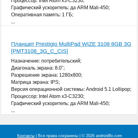
Процессор: Intel Atom x3-C3230;
Графический ускоритель: да ARM Mali-450;
Оперативная память: 1 ГБ;
...
Планшет Prestigio MultiPad WIZE 3108 8GB 3G
[PMT3108_3G_C_CIS]
Назначение: потребительский;
Диагональ экрана: 8.0";
Разрешение экрана: 1280x800;
Матрица экрана: IPS;
Версия операционной системы: Android 5.1 Lollipop;
Процессор: Intel Atom x3-C3230;
Графический ускоритель: да ARM Mali-450;
...
Контакты
| Все права сохранены | © 2026 android8o.com