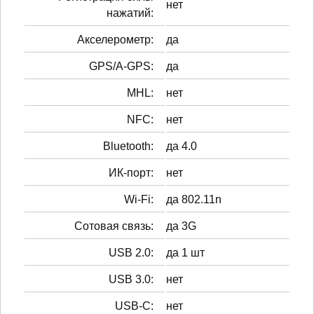
нет
нажатий:
Акселерометр:
да
GPS/A-GPS:
да
MHL:
нет
NFC:
нет
Bluetooth:
да 4.0
ИК-порт:
нет
Wi-Fi:
да 802.11n
Сотовая связь:
да 3G
USB 2.0:
да 1 шт
USB 3.0:
нет
USB-C:
нет