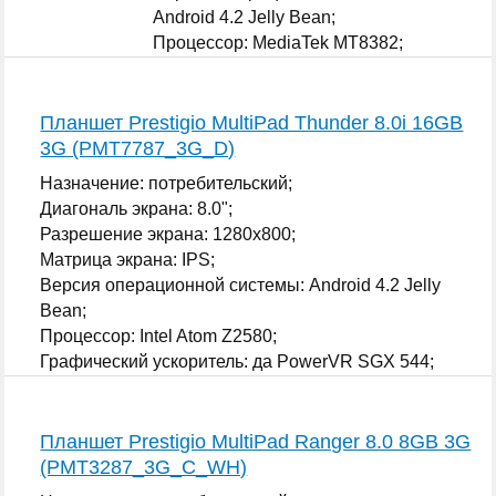
Android 4.2 Jelly Bean;
Процессор: MediaTek MT8382;
Графический ускоритель: да ARM Mali-
400 MP;
...
Планшет Prestigio MultiPad Thunder 8.0i 16GB
3G (PMT7787_3G_D)
Назначение: потребительский;
Диагональ экрана: 8.0";
Разрешение экрана: 1280x800;
Матрица экрана: IPS;
Версия операционной системы: Android 4.2 Jelly
Bean;
Процессор: Intel Atom Z2580;
Графический ускоритель: да PowerVR SGX 544;
...
Планшет Prestigio MultiPad Ranger 8.0 8GB 3G
(PMT3287_3G_C_WH)