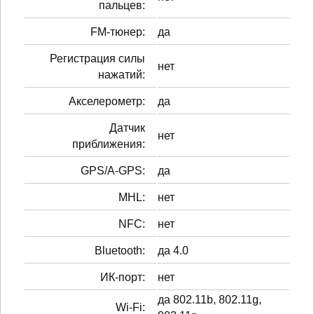
пальцев:
FM-тюнер:
да
Регистрация силы
нет
нажатий:
Акселерометр:
да
Датчик
нет
приближения:
GPS/A-GPS:
да
MHL:
нет
NFC:
нет
Bluetooth:
да 4.0
ИК-порт:
нет
да 802.11b, 802.11g,
Wi-Fi: