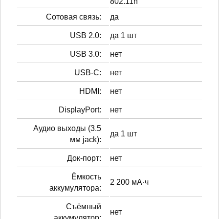
802.11n
Сотовая связь:
да
USB 2.0:
да 1 шт
USB 3.0:
нет
USB-C:
нет
HDMI:
нет
DisplayPort:
нет
Аудио выходы (3.5
да 1 шт
мм jack):
Док-порт:
нет
Ёмкость
2 200 мА·ч
аккумулятора:
Cъёмный
нет
аккумулятор: