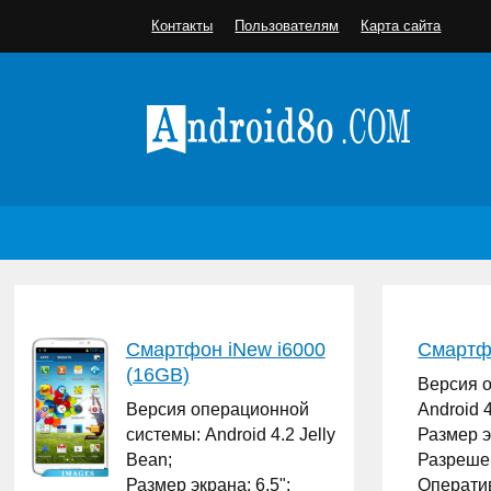
Контакты
Пользователям
Карта сайта
Смартфон iNew i6000
Смартфо
(16GB)
Версия 
Версия операционной
Android 4
системы: Android 4.2 Jelly
Размер э
Bean;
Разрешен
Размер экрана: 6.5";
Оператив