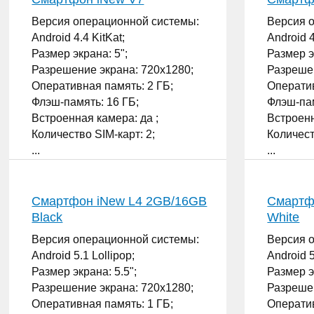
Версия операционной системы:
Версия 
Android 4.4 KitKat;
Android 4
Размер экрана: 5";
Размер э
Разрешение экрана: 720x1280;
Разрешен
Оперативная память: 2 ГБ;
Оператив
Флэш-память: 16 ГБ;
Флэш-пам
Встроенная камера: да ;
Встроенн
Количество SIM-карт: 2;
Количест
...
...
Смартфон iNew L4 2GB/16GB
Смартф
Black
White
Версия операционной системы:
Версия 
Android 5.1 Lollipop;
Android 5
Размер экрана: 5.5";
Размер э
Разрешение экрана: 720x1280;
Разрешен
Оперативная память: 1 ГБ;
Оператив