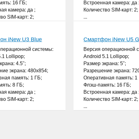
ять: 16 ГБ;
Встроенная камера: да 
ая камера: да ;
Количество SIM-карт: 2;
во SIM-карт: 2;
...
он iNew U3 Blue
Смартфон iNew U5 G
операционной системы:
Версия операционной 
.1 Lollipop;
Android 5.1 Lollipop;
крана: 4.5";
Размер экрана: 5";
ие экрана: 480x854;
Разрешение экрана: 72
ная память: 1 ГБ;
Оперативная память: 1 
ять: 8 ГБ;
Флэш-память: 16 ГБ;
ая камера: да ;
Встроенная камера: да 
во SIM-карт: 2;
Количество SIM-карт: 2;
...