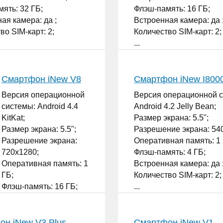
ять: 32 ГБ;
Флэш-память: 16 ГБ;
ая камера: да ;
Встроенная камера: да 
во SIM-карт: 2;
Количество SIM-карт: 2;
...
Смартфон iNew V8
Смартфон iNew I800
Версия операционной
Версия операционной 
системы: Android 4.4
Android 4.2 Jelly Bean;
KitKat;
Размер экрана: 5.5";
Размер экрана: 5.5";
Разрешение экрана: 54
Разрешение экрана:
Оперативная память: 1 
720x1280;
Флэш-память: 4 ГБ;
Оперативная память: 1
Встроенная камера: да 
ГБ;
Количество SIM-карт: 2;
Флэш-память: 16 ГБ;
...
Встроенная камера: да ;
Количество SIM-карт: 2;
...
он iNew V3 Plus
Смартфон iNew V1