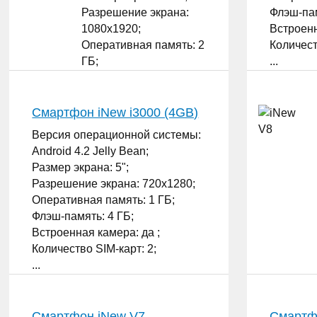
Разрешение экрана:
Флэш-пам
1080x1920;
Встроенн
Оперативная память: 2
Количест
ГБ;
...
Флэш-память: 16 ГБ;
Встроенная камера: да ;
Количество SIM-карт: 2;
Смартфон iNew i3000 (4GB)
...
Версия операционной системы:
Android 4.2 Jelly Bean;
Размер экрана: 5";
Разрешение экрана: 720x1280;
Оперативная память: 1 ГБ;
Флэш-память: 4 ГБ;
Встроенная камера: да ;
Количество SIM-карт: 2;
...
Смартфон iNew V7
Смартф