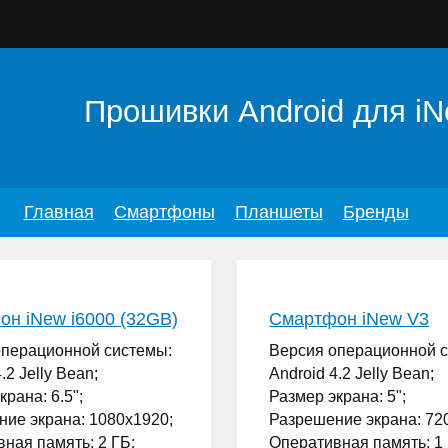
Прошивки Android для i
Главная
Смартфоны
Планшеты
Бренды
н iNew i6000 (32GB)
Смартфон iNew V3
операционной системы:
Версия операционной 
.2 Jelly Bean;
Android 4.2 Jelly Bean;
крана: 6.5";
Размер экрана: 5";
ие экрана: 1080x1920;
Разрешение экрана: 72
ная память: 2 ГБ;
Оперативная память: 1 