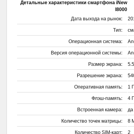
Детальные характеристики смартфонa iNew
I8000
Дата выхода на рынок:
201
Тип:
см
Операционная система:
An
Версия операционной системы:
An
Размер экрана:
5.5
Разрешение экрана:
54
Оперативная память:
1 
Флэш-память:
4 
Встроенная камера:
да
Количество точек матрицы:
8 
Количество SIM-карт:
2