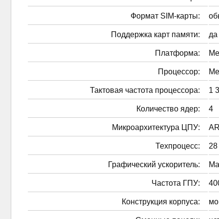
Формат SIM-карты:
об
Поддержка карт памяти:
да
Платформа:
Me
Процессор:
Me
Тактовая частота процессора:
1 
Количество ядер:
4
Микроархитектура ЦПУ:
AR
Техпроцесс:
28
Графический ускоритель:
Ma
Частота ГПУ:
40
Конструкция корпуса:
мо