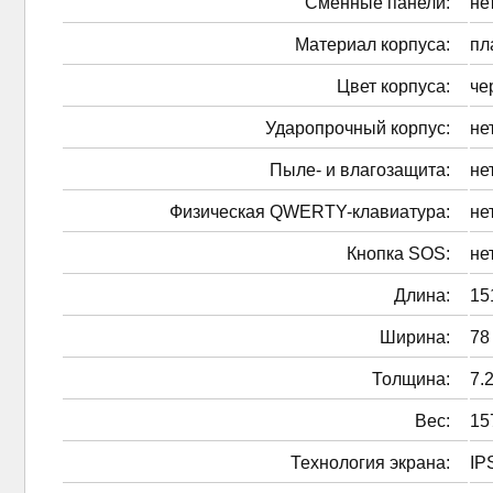
Сменные панели:
не
Материал корпуса:
пл
Цвет корпуса:
че
Ударопрочный корпус:
не
Пыле- и влагозащита:
не
Физическая QWERTY-клавиатура:
не
Кнопка SOS:
не
Длина:
15
Ширина:
78
Толщина:
7.
Вес:
15
Технология экрана:
IP