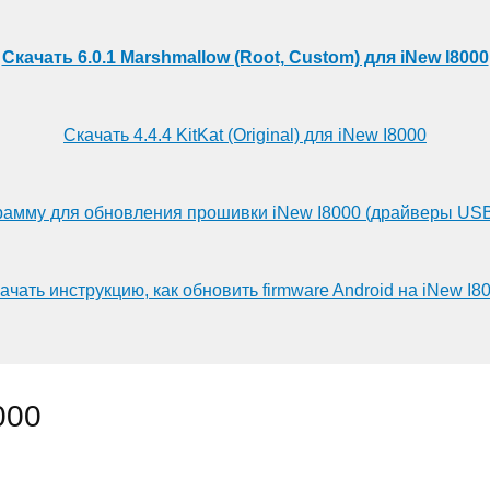
Скачать 6.0.1 Marshmallow (Root, Custom) для iNew I8000
Скачать 4.4.4 KitKat (Original) для iNew I8000
рамму для обновления прошивки iNew I8000 (драйверы USB
ачать инструкцию, как обновить firmware Android на iNew I8
000