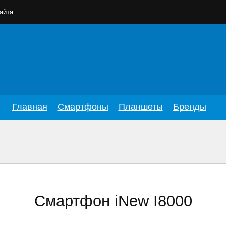
айта
Главная
Смартфоны
Планшеты
Бренды
Смартфон iNew I8000