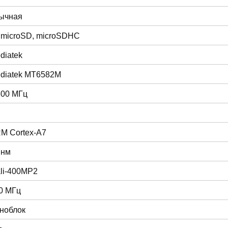
ычная
 microSD, microSDHC
diatek
diatek MT6582M
300 МГц
M Cortex-A7
 нм
li-400MP2
0 МГц
ноблок