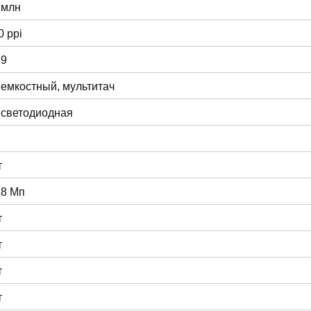
 млн
0 ppi
:9
 емкостный, мультитач
 светодиодная
т
 8 Мп
т
т
т
т