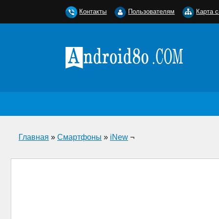
Контакты
Пользователям
Карта с
Главная
»
Смартфоны
»
iNew
¬