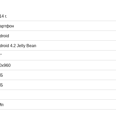
4 г.
артфон
droid
droid 4.2 Jelly Bean
"
0x960
ГБ
ГБ
Мп