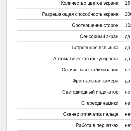
Количество цветов экрана:
16
Разрешающая способность экрана:
20
Соотношение сторон:
16
Сенсорный экран:
да
Встроенная вспышка:
да
Автоматическая фокусировка:
да
Оптическая стабилизация:
не
Фронтальная камера:
да
Светодиодный индикатор:
не
Стереодинамики:
не
Сканер отпечатка пальца:
не
Работа в перчатках:
не