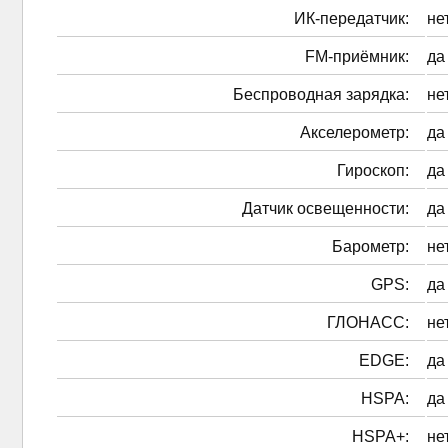
ИК-передатчик:
не
FM-приёмник:
да
Беспроводная зарядка:
не
Акселерометр:
да
Гироскоп:
да
Датчик освещенности:
да
Барометр:
не
GPS:
да
ГЛОНАСС:
не
EDGE:
да
HSPA:
да
HSPA+:
не