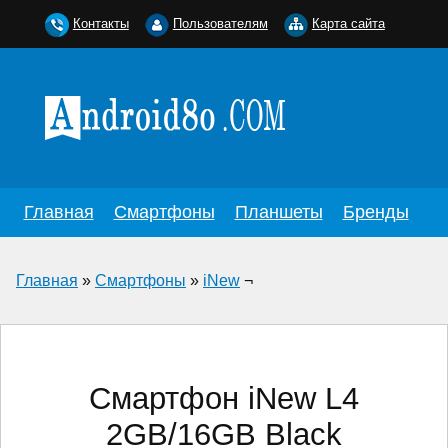
Контакты
Пользователям
Карта сайта
Главная
Смартфоны
Планшеты
Бренды
Главная
»
Смартфоны
»
iNew
¬
Смартфон iNew L4
2GB/16GB Black