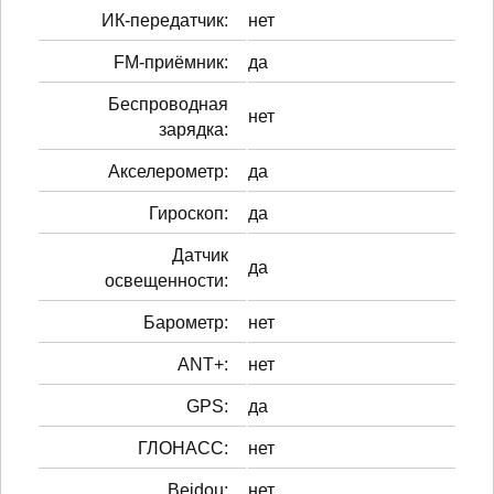
ИК-передатчик:
нет
FM-приёмник:
да
Беспроводная
нет
зарядка:
Акселерометр:
да
Гироскоп:
да
Датчик
да
освещенности:
Барометр:
нет
ANT+:
нет
GPS:
да
ГЛОНАСС:
нет
Beidou:
нет