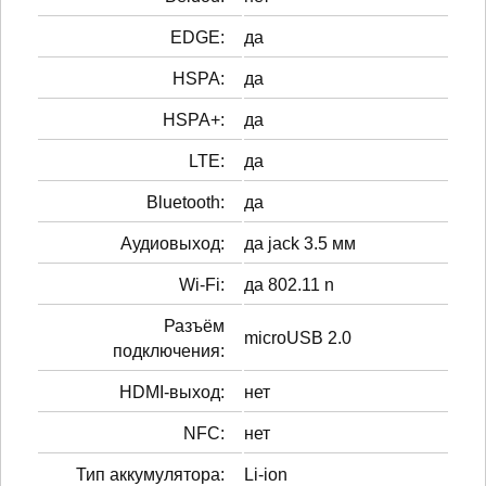
EDGE:
да
HSPA:
да
HSPA+:
да
LTE:
да
Bluetooth:
да
Аудиовыход:
да jack 3.5 мм
Wi-Fi:
да 802.11 n
Разъём
microUSB 2.0
подключения:
HDMI-выход:
нет
NFC:
нет
Тип аккумулятора:
Li-ion