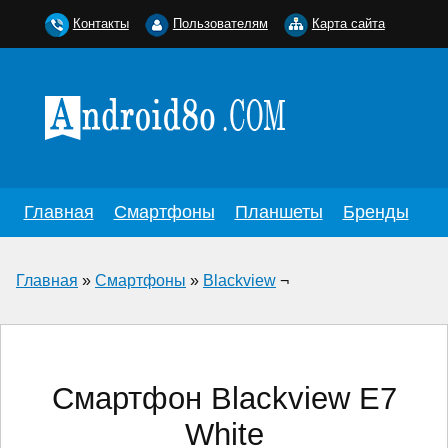
Контакты
Пользователям
Карта сайта
Главная
Смартфоны
Планшеты
Бренды
Главная
»
Смартфоны
»
Blackview
¬
Смартфон Blackview E7
White