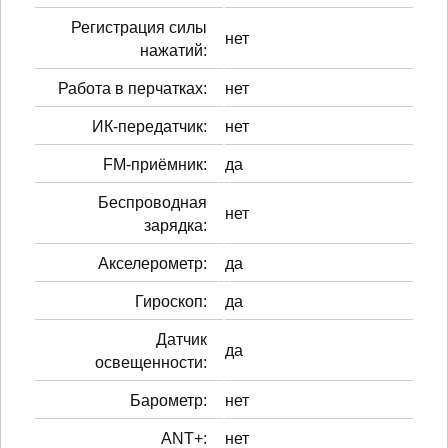
Регистрация силы
нет
нажатий:
Работа в перчатках:
нет
ИК-передатчик:
нет
FM-приёмник:
да
Беспроводная
нет
зарядка:
Акселерометр:
да
Гироскоп:
да
Датчик
да
освещенности:
Барометр:
нет
ANT+:
нет