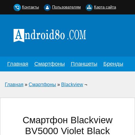
Контакты
Пользователям
Карта сайта
Главная
Смартфоны
Планшеты
Бренды
Главная
»
Смартфоны
»
Blackview
¬
Смартфон Blackview
BV5000 Violet Black