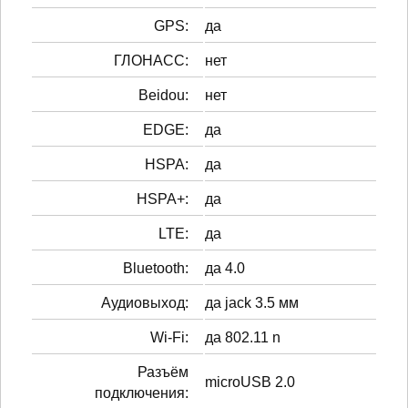
GPS:
да
ГЛОНАСС:
нет
Beidou:
нет
EDGE:
да
HSPA:
да
HSPA+:
да
LTE:
да
Bluetooth:
да 4.0
Аудиовыход:
да jack 3.5 мм
Wi-Fi:
да 802.11 n
Разъём
microUSB 2.0
подключения: