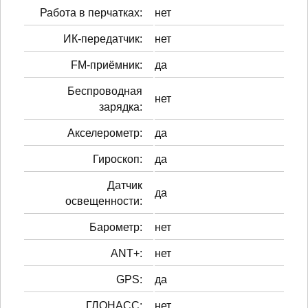
Работа в перчатках:
нет
ИК-передатчик:
нет
FM-приёмник:
да
Беспроводная
нет
зарядка:
Акселерометр:
да
Гироскоп:
да
Датчик
да
освещенности:
Барометр:
нет
ANT+:
нет
GPS:
да
ГЛОНАСС:
нет