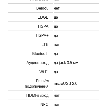
Beidou:
нет
EDGE:
да
HSPA:
да
HSPA+:
да
LTE:
нет
Bluetooth:
да
Аудиовыход:
да jack 3.5 мм
Wi-Fi:
да
Разъём
microUSB 2.0
подключения:
HDMI-выход:
нет
NFC:
нет