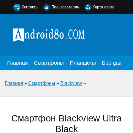
Контакты
Пользователям
Карта сайта
Главная
Смартфоны
Планшеты
Бренды
Главная
»
Смартфоны
»
Blackview
¬
Смартфон Blackview Ultra
Black