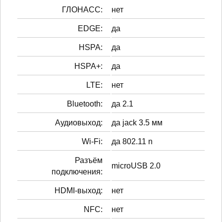
ГЛОНАСС:
нет
EDGE:
да
HSPA:
да
HSPA+:
да
LTE:
нет
Bluetooth:
да 2.1
Аудиовыход:
да jack 3.5 мм
Wi-Fi:
да 802.11 n
Разъём
microUSB 2.0
подключения:
HDMI-выход:
нет
NFC:
нет