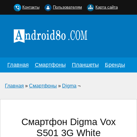
Контакты
Пользователям
Карта сайта
Главная
Смартфоны
Планшеты
Бренды
Главная
»
Смартфоны
»
Digma
¬
Смартфон Digma Vox
S501 3G White