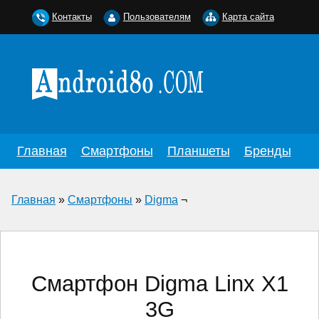
Контакты
Пользователям
Карта сайта
Главная
Смартфоны
Планшеты
Бренды
Главная
»
Смартфоны
»
Digma
¬
Смартфон Digma Linx X1
3G