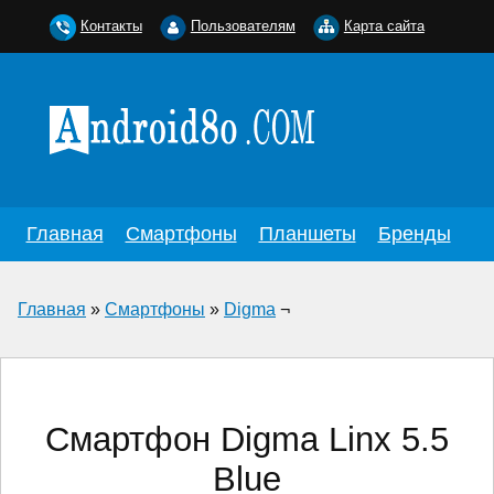
Контакты
Пользователям
Карта сайта
Главная
Смартфоны
Планшеты
Бренды
Главная
»
Смартфоны
»
Digma
¬
Смартфон Digma Linx 5.5
Blue