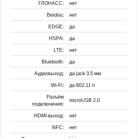
ГЛОНАСС:
нет
Beidou:
нет
EDGE:
да
HSPA:
да
LTE:
нет
Bluetooth:
да
Аудиовыход:
да jack 3.5 мм
Wi-Fi:
да 802.11 n
Разъём
microUSB 2.0
подключения:
HDMI-выход:
нет
NFC:
нет