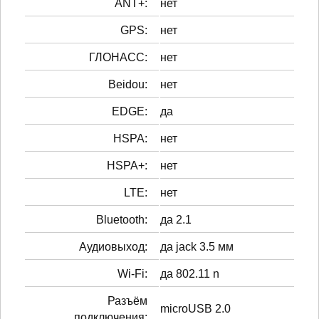
ANT+:
нет
GPS:
нет
ГЛОНАСС:
нет
Beidou:
нет
EDGE:
да
HSPA:
нет
HSPA+:
нет
LTE:
нет
Bluetooth:
да 2.1
Аудиовыход:
да jack 3.5 мм
Wi-Fi:
да 802.11 n
Разъём
microUSB 2.0
подключения: