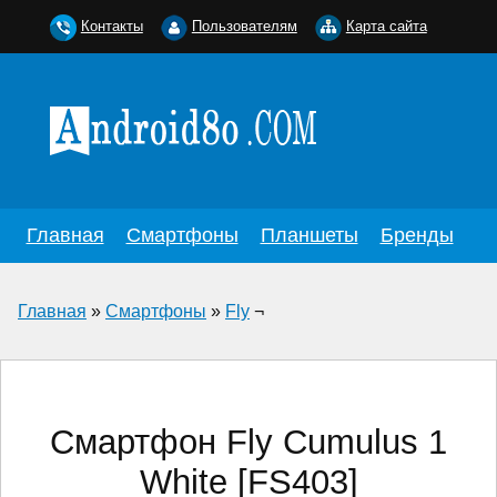
Контакты
Пользователям
Карта сайта
Главная
Смартфоны
Планшеты
Бренды
Главная
»
Смартфоны
»
Fly
¬
Смартфон Fly Cumulus 1
White [FS403]