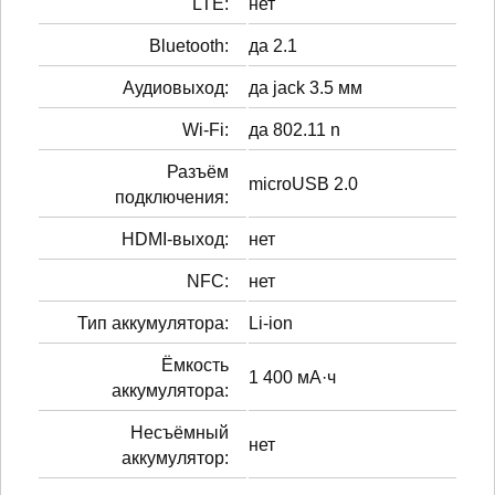
LTE:
нет
Bluetooth:
да 2.1
Аудиовыход:
да jack 3.5 мм
Wi-Fi:
да 802.11 n
Разъём
microUSB 2.0
подключения:
HDMI-выход:
нет
NFC:
нет
Тип аккумулятора:
Li-ion
Ёмкость
1 400 мА·ч
аккумулятора:
Несъёмный
нет
аккумулятор: