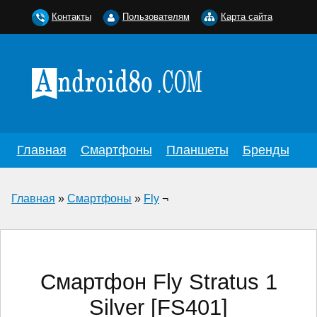
Контакты
Пользователям
Карта сайта
Главная
Смартфоны
Планшеты
Бренды
Главная
»
Смартфоны
»
Fly
¬
Смартфон Fly Stratus 1
Silver [FS401]