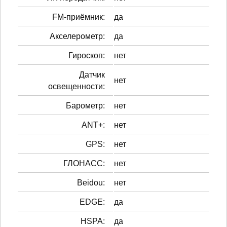
FM-приёмник:
да
Акселерометр:
да
Гироскоп:
нет
Датчик
нет
освещенности:
Барометр:
нет
ANT+:
нет
GPS:
нет
ГЛОНАСС:
нет
Beidou:
нет
EDGE:
да
HSPA:
да