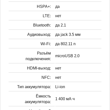
HSPA+:
да
LTE:
нет
Bluetooth:
да 2.1
Аудиовыход:
да jack 3.5 мм
Wi-Fi:
да 802.11 n
Разъём
microUSB 2.0
подключения:
HDMI-выход:
нет
NFC:
нет
Тип аккумулятора:
Li-ion
Ёмкость
1 400 мА·ч
аккумулятора: