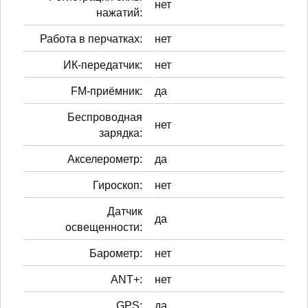
нет
нажатий:
Работа в перчатках:
нет
ИК-передатчик:
нет
FM-приёмник:
да
Беспроводная
нет
зарядка:
Акселерометр:
да
Гироскоп:
нет
Датчик
да
освещенности:
Барометр:
нет
ANT+:
нет
GPS:
да