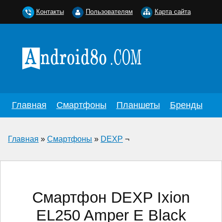
Контакты
Пользователям
Карта сайта
Главная
Смартфоны
Планшеты
Бренды
Главная
»
Смартфоны
»
DEXP
¬
Смартфон DEXP Ixion
EL250 Amper E Black