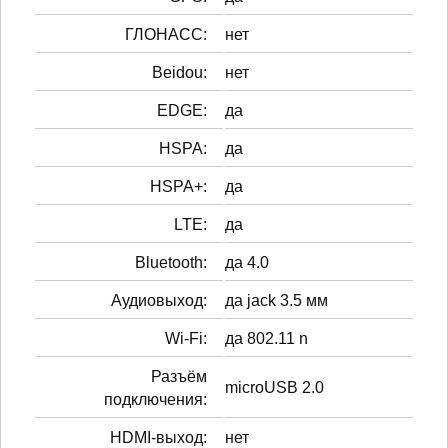
ГЛОНАСС:
нет
Beidou:
нет
EDGE:
да
HSPA:
да
HSPA+:
да
LTE:
да
Bluetooth:
да 4.0
Аудиовыход:
да jack 3.5 мм
Wi-Fi:
да 802.11 n
Разъём
microUSB 2.0
подключения:
HDMI-выход:
нет