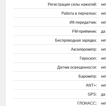
Регистрация силы нажатий:
не
Работа в перчатках:
не
ИК-передатчик:
не
FM-приёмник:
да
Беспроводная зарядка:
не
Акселерометр:
не
Гироскоп:
не
Датчик освещенности:
не
Барометр:
не
ANT+:
не
GPS:
да
ГЛОНАСС:
не