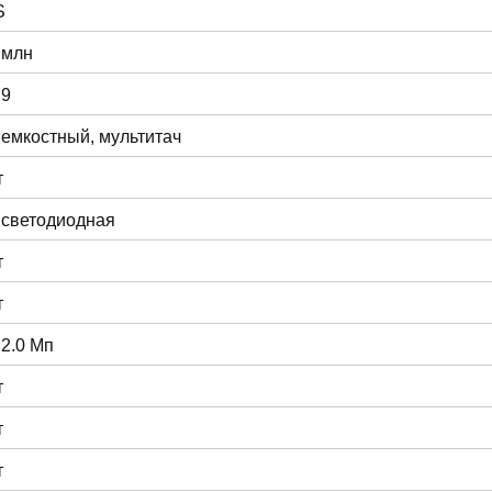
S
 млн
:9
 емкостный, мультитач
т
 светодиодная
т
т
 2.0 Мп
т
т
т