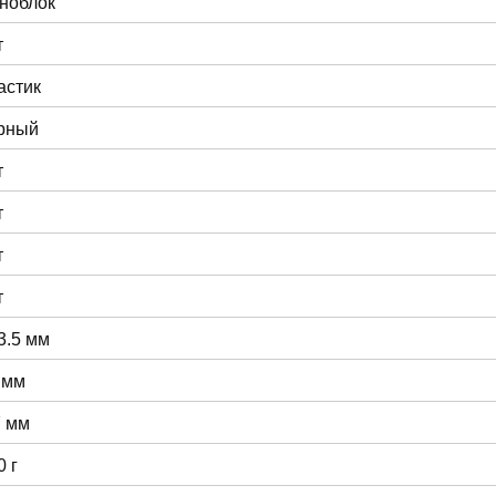
ноблок
т
астик
рный
т
т
т
т
3.5 мм
 мм
7 мм
0 г