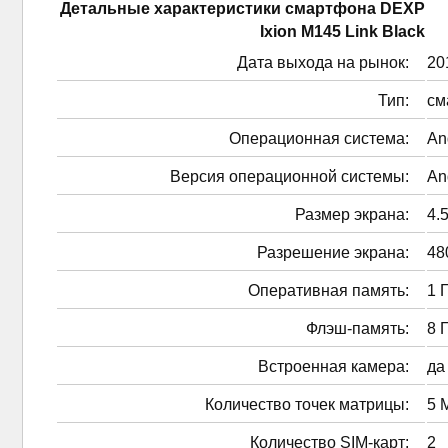
Детальные характеристики смартфонa DEXP
Ixion M145 Link Black
Дата выхода на рынок:
201
Тип:
см
Операционная система:
An
Версия операционной системы:
An
Размер экрана:
4.5
Разрешение экрана:
48
Оперативная память:
1 
Флэш-память:
8 
Встроенная камера:
да
Количество точек матрицы:
5 
Количество SIM-карт:
2