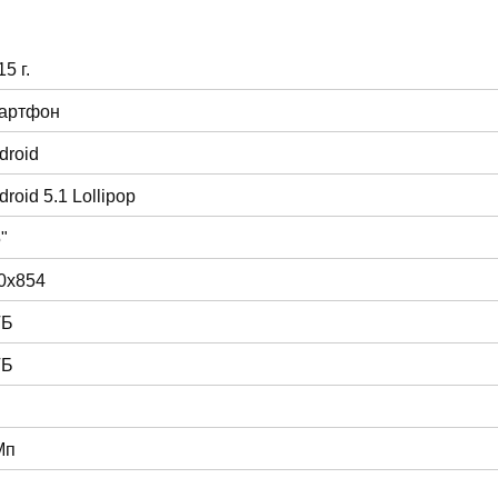
5 г.
артфон
droid
droid 5.1 Lollipop
"
0x854
ГБ
ГБ
Мп