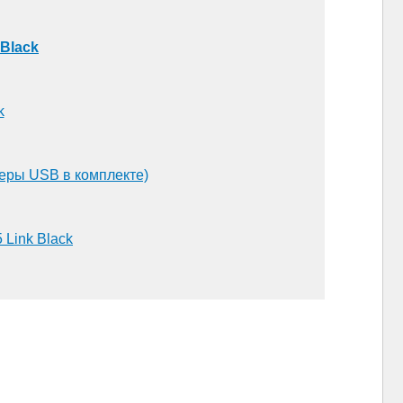
 Black
k
веры USB в комплекте)
 Link Black