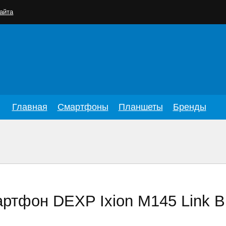
айта
Главная
Смартфоны
Планшеты
Бренды
ртфон DEXP Ixion M145 Link B