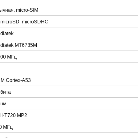
ычная, micro-SIM
 microSD, microSDHC
diatek
diatek MT6735M
000 МГц
M Cortex-A53
 бита
 нм
li-T720 MP2
0 МГц