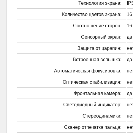
Технология экрана:
IP
Количество цветов экрана:
16
Соотношение сторон:
16
Сенсорный экран:
да
Защита от царапин:
не
Встроенная вспышка:
да
Автоматическая фокусировка:
не
Оптическая стабилизация:
не
Фронтальная камера:
да
Светодиодный индикатор:
не
Стереодинамики:
не
Сканер отпечатка пальца:
не