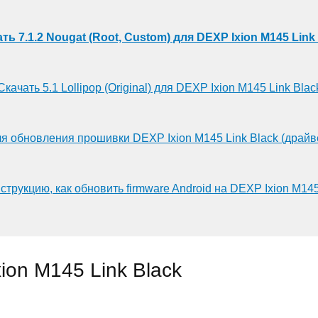
ть 7.1.2 Nougat (Root, Custom) для DEXP Ixion M145 Link
Скачать 5.1 Lollipop (Original) для DEXP Ixion M145 Link Blac
я обновления прошивки DEXP Ixion M145 Link Black (драй
струкцию, как обновить firmware Android на DEXP Ixion M145
on M145 Link Black