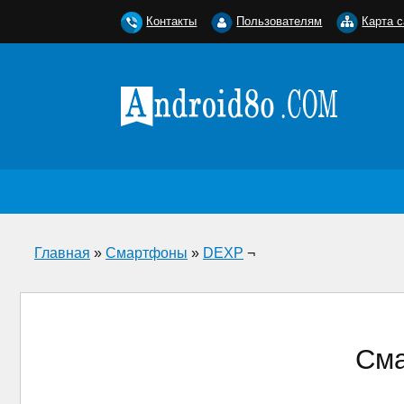
Контакты
Пользователям
Карта с
Главная
»
Смартфоны
»
DEXP
¬
Сма