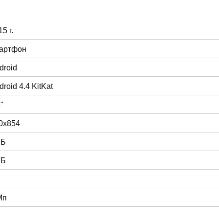
5 г.
артфон
droid
droid 4.4 KitKat
"
0x854
ГБ
ГБ
Мп