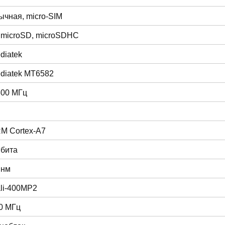
ычная, micro-SIM
 microSD, microSDHC
diatek
diatek MT6582
300 МГц
M Cortex-A7
 бита
 нм
li-400MP2
0 МГц