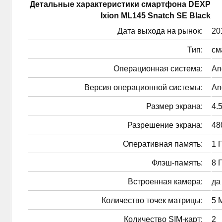
Детальные характеристики смартфонa DEXP
Ixion ML145 Snatch SE Black
Дата выхода на рынок:
201
Тип:
см
Операционная система:
An
Версия операционной системы:
An
Размер экрана:
4.5
Разрешение экрана:
48
Оперативная память:
1 
Флэш-память:
8 
Встроенная камера:
да
Количество точек матрицы:
5 
Количество SIM-карт:
2