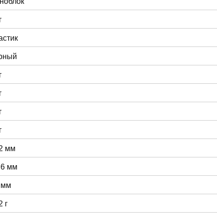
ноблок
т
астик
рный
т
т
т
т
2 мм
.6 мм
 мм
2 г