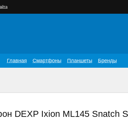
айта
Главная
Смартфоны
Планшеты
Бренды
он DEXP Ixion ML145 Snatch S