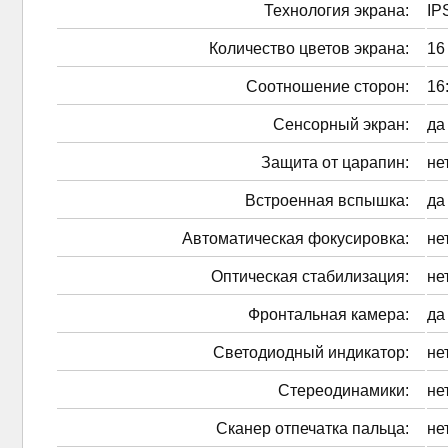
Технология экрана:
IP
Количество цветов экрана:
16
Соотношение сторон:
16
Сенсорный экран:
да
Защита от царапин:
не
Встроенная вспышка:
да
Автоматическая фокусировка:
не
Оптическая стабилизация:
не
Фронтальная камера:
да
Светодиодный индикатор:
не
Стереодинамики:
не
Сканер отпечатка пальца:
не