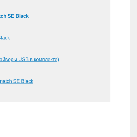
tch SE Black
Black
райверы USB в комплекте)
natch SE Black