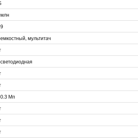
S
 млн
:9
 емкостный, мультитач
т
 светодиодная
т
т
 0.3 Мп
т
т
т