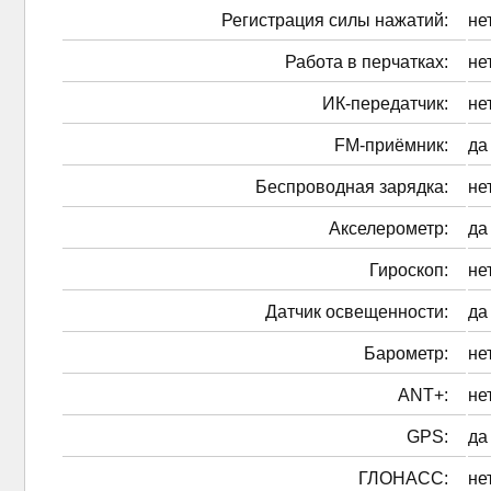
Регистрация силы нажатий:
не
Работа в перчатках:
не
ИК-передатчик:
не
FM-приёмник:
да
Беспроводная зарядка:
не
Акселерометр:
да
Гироскоп:
не
Датчик освещенности:
да
Барометр:
не
ANT+:
не
GPS:
да
ГЛОНАСС:
не