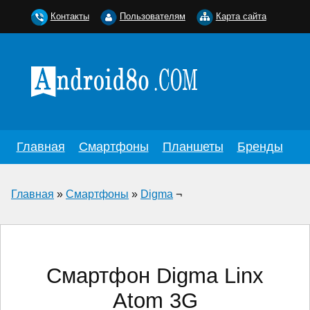
Контакты
Пользователям
Карта сайта
Главная
Смартфоны
Планшеты
Бренды
Главная
»
Смартфоны
»
Digma
¬
Смартфон Digma Linx
Atom 3G