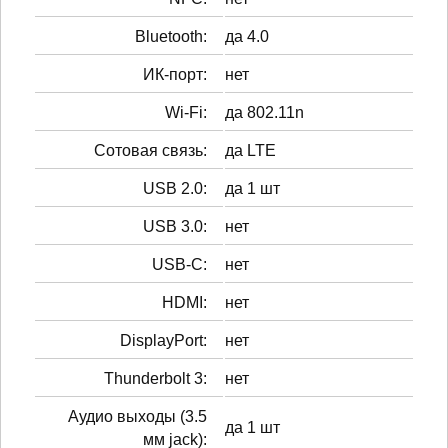
Bluetooth:
да 4.0
ИК-порт:
нет
Wi-Fi:
да 802.11n
Сотовая связь:
да LTE
USB 2.0:
да 1 шт
USB 3.0:
нет
USB-C:
нет
HDMI:
нет
DisplayPort:
нет
Thunderbolt 3:
нет
Аудио выходы (3.5
да 1 шт
мм jack):