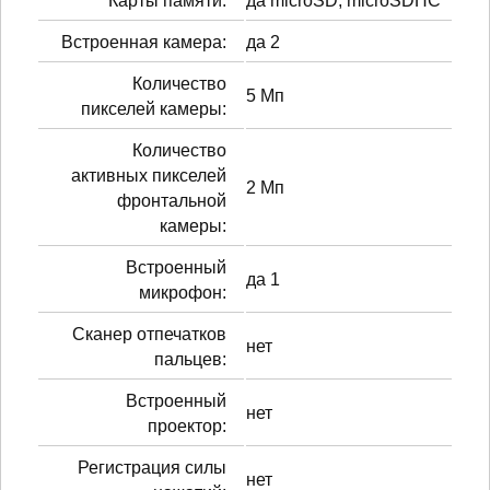
Карты памяти:
да microSD, microSDHC
Встроенная камера:
да 2
Количество
5 Мп
пикселей камеры:
Количество
активных пикселей
2 Мп
фронтальной
камеры:
Встроенный
да 1
микрофон:
Сканер отпечатков
нет
пальцев:
Встроенный
нет
проектор:
Регистрация силы
нет