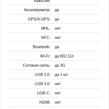
нажатий:
Акселерометр:
да
GPS/A-GPS:
да
MHL:
нет
NFC:
нет
Bluetooth:
да
Wi-Fi:
да 802.11n
Сотовая связь:
да 3G
USB 2.0:
да 1 шт
USB 3.0:
нет
USB-C:
нет
HDMI:
нет