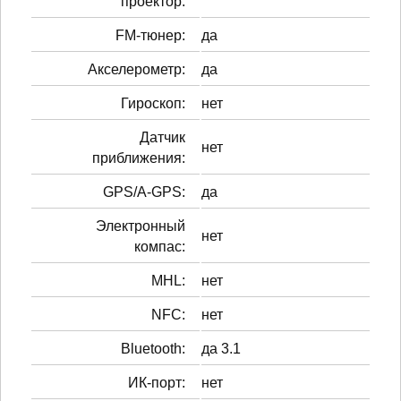
проектор:
FM-тюнер:
да
Акселерометр:
да
Гироскоп:
нет
Датчик
нет
приближения:
GPS/A-GPS:
да
Электронный
нет
компас:
MHL:
нет
NFC:
нет
Bluetooth:
да 3.1
ИК-порт:
нет