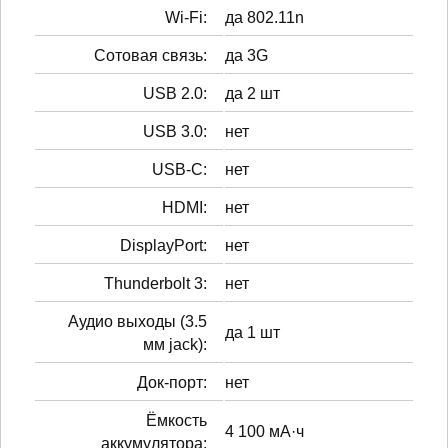
Wi-Fi:
да 802.11n
Сотовая связь:
да 3G
USB 2.0:
да 2 шт
USB 3.0:
нет
USB-C:
нет
HDMI:
нет
DisplayPort:
нет
Thunderbolt 3:
нет
Аудио выходы (3.5
да 1 шт
мм jack):
Док-порт:
нет
Ёмкость
4 100 мА·ч
аккумулятора: