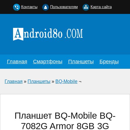
Контакты
Пользователям
Карта сайта
Главная
Смартфоны
Планшеты
Бренды
Главная
»
Планшеты
»
BQ-Mobile
¬
Планшет BQ-Mobile BQ-
7082G Armor 8GB 3G