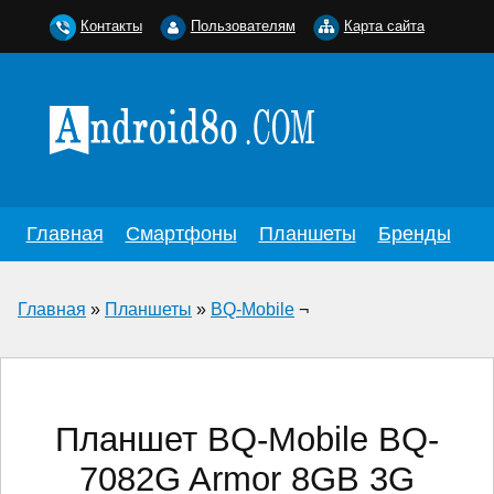
Контакты
Пользователям
Карта сайта
Главная
Смартфоны
Планшеты
Бренды
Главная
»
Планшеты
»
BQ-Mobile
¬
Планшет BQ-Mobile BQ-
7082G Armor 8GB 3G