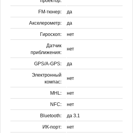
проектор:
FM-тюнер:
да
Акселерометр:
да
Гироскоп:
нет
Датчик
нет
приближения:
GPS/A-GPS:
да
Электронный
нет
компас:
MHL:
нет
NFC:
нет
Bluetooth:
да 3.1
ИК-порт:
нет