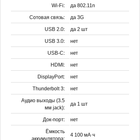
Wi-Fi:
да 802.11n
Сотовая связь:
да 3G
USB 2.0:
да 2 шт
USB 3.0:
нет
USB-C:
нет
HDMI:
нет
DisplayPort:
нет
Thunderbolt 3:
нет
Аудио выходы (3.5
да 1 шт
мм jack):
Док-порт:
нет
Ёмкость
4 100 мА·ч
аккумулятора: