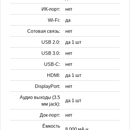
ИК-порт:
нет
Wi-Fi:
да
Сотовая связь:
нет
USB 2.0:
да 1 шт
USB 3.0:
нет
USB-C:
нет
HDMI:
да 1 шт
DisplayPort:
нет
Аудио выходы (3.5
да 1 шт
мм jack):
Док-порт:
нет
Ёмкость
8 000 мА·ч