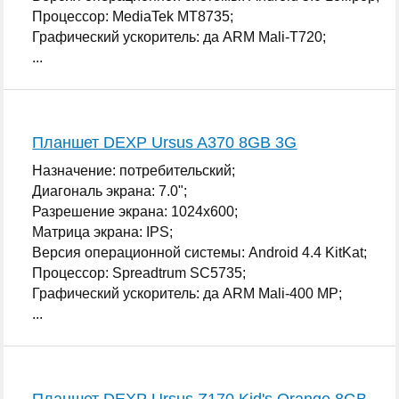
Процессор: MediaTek MT8735;
Графический ускоритель: да ARM Mali-T720;
...
Планшет DEXP Ursus A370 8GB 3G
Назначение: потребительский;
Диагональ экрана: 7.0";
Разрешение экрана: 1024x600;
Матрица экрана: IPS;
Версия операционной системы: Android 4.4 KitKat;
Процессор: Spreadtrum SC5735;
Графический ускоритель: да ARM Mali-400 MP;
...
Планшет DEXP Ursus Z170 Kid's Orange 8GB