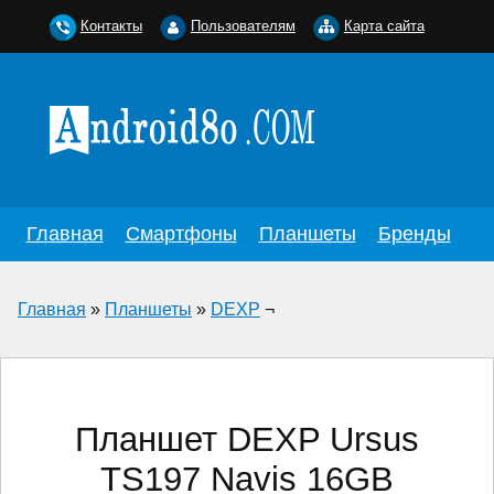
Контакты
Пользователям
Карта сайта
Главная
Смартфоны
Планшеты
Бренды
Главная
»
Планшеты
»
DEXP
¬
Планшет DEXP Ursus
TS197 Navis 16GB