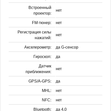
Встроенный
нет
проектор:
FM-тюнер:
нет
Регистрация силы
нет
нажатий:
Акселерометр:
да G-сенсор
Гироскоп:
да
Датчик
нет
приближения:
GPS/A-GPS:
да
MHL:
нет
NFC:
нет
Bluetooth:
да 4.0