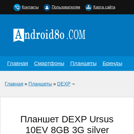
Контакты
Пользователям
Карта сайта
Главная
Смартфоны
Планшеты
Бренды
Главная
»
Планшеты
»
DEXP
¬
Планшет DEXP Ursus
10EV 8GB 3G silver