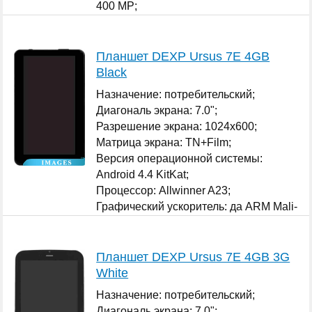
400 MP;
Оперативная память: 1 ГБ;
...
Планшет DEXP Ursus 7E 4GB
Black
Назначение: потребительский;
Диагональ экрана: 7.0";
Разрешение экрана: 1024x600;
Матрица экрана: TN+Film;
Версия операционной системы:
Android 4.4 KitKat;
Процессор: Allwinner A23;
Графический ускоритель: да ARM Mali-
400 MP;
...
Планшет DEXP Ursus 7E 4GB 3G
White
Назначение: потребительский;
Диагональ экрана: 7.0";