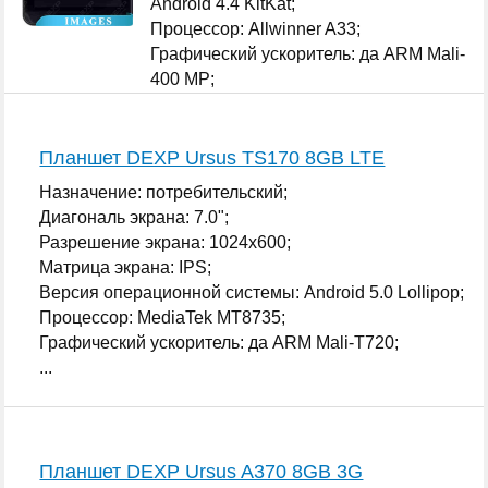
Android 4.4 KitKat;
Процессор: Allwinner A33;
Графический ускоритель: да ARM Mali-
400 MP;
...
Планшет DEXP Ursus TS170 8GB LTE
Назначение: потребительский;
Диагональ экрана: 7.0";
Разрешение экрана: 1024x600;
Матрица экрана: IPS;
Версия операционной системы: Android 5.0 Lollipop;
Процессор: MediaTek MT8735;
Графический ускоритель: да ARM Mali-T720;
...
Планшет DEXP Ursus A370 8GB 3G