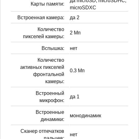
да microSD, microSDHC,
Карты памяти:
microSDXC
Встроенная камера:
да 2
Количество
2 Мп
пикселей камеры:
Вспышка:
нет
Количество
активных пикселей
0.3 Мп
фронтальной
камеры:
Встроенный
да 1
микрофон:
Встроенные
монодинамик
динамики:
Сканер отпечатков
нет
пальцев: