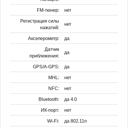
FM-тюнер:
нет
Регистрация силы
нет
нажатий:
Акселерометр:
да
Датчик
да
приближения:
GPS/A-GPS:
да
MHL:
нет
NFC:
нет
Bluetooth:
да 4.0
ИК-порт:
нет
Wi-Fi:
да 802.11n