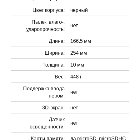
Цвет корпуса:
черный
Пыле-, влаго-,
нет
ударопрочность:
Длина:
166.5 мм
Ширина:
254 мм
Толщина:
10 мм
Вес:
448 г
Поддержка ввода
нет
пером:
3D-экран:
нет
Датчик
нет
освещенности:
Карты памяти:
да microSD, microSDHC