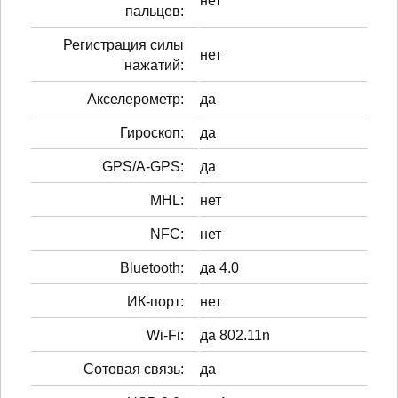
нет
пальцев:
Регистрация силы
нет
нажатий:
Акселерометр:
да
Гироскоп:
да
GPS/A-GPS:
да
MHL:
нет
NFC:
нет
Bluetooth:
да 4.0
ИК-порт:
нет
Wi-Fi:
да 802.11n
Сотовая связь:
да