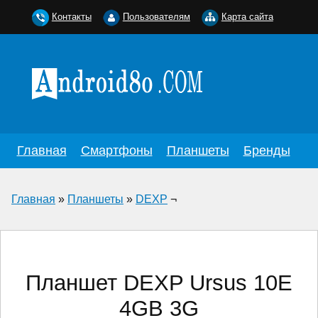
Контакты
Пользователям
Карта сайта
Главная
Смартфоны
Планшеты
Бренды
Главная
»
Планшеты
»
DEXP
¬
Планшет DEXP Ursus 10E
4GB 3G