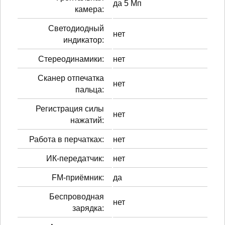
да 5 Мп
камера:
Светодиодный
нет
индикатор:
Стереодинамики:
нет
Сканер отпечатка
нет
пальца:
Регистрация силы
нет
нажатий:
Работа в перчатках:
нет
ИК-передатчик:
нет
FM-приёмник:
да
Беспроводная
нет
зарядка: