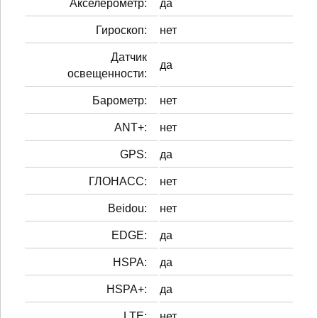
Акселерометр:
да
Гироскоп:
нет
Датчик
да
освещенности:
Барометр:
нет
ANT+:
нет
GPS:
да
ГЛОНАСС:
нет
Beidou:
нет
EDGE:
да
HSPA:
да
HSPA+:
да
LTE:
нет