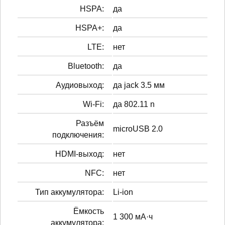
HSPA:
да
HSPA+:
да
LTE:
нет
Bluetooth:
да
Аудиовыход:
да jack 3.5 мм
Wi-Fi:
да 802.11 n
Разъём
microUSB 2.0
подключения:
HDMI-выход:
нет
NFC:
нет
Тип аккумулятора:
Li-ion
Ёмкость
1 300 мА·ч
аккумулятора: