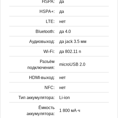
HSPA:
да
HSPA+:
да
LTE:
нет
Bluetooth:
да 4.0
Аудиовыход:
да jack 3.5 мм
Wi-Fi:
да 802.11 n
Разъём
microUSB 2.0
подключения:
HDMI-выход:
нет
NFC:
нет
Тип аккумулятора:
Li-ion
Ёмкость
1 800 мА·ч
аккумулятора: