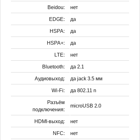
Beidou:
нет
EDGE:
да
HSPA:
да
HSPA+:
да
LTE:
нет
Bluetooth:
да 2.1
Аудиовыход:
да jack 3.5 мм
Wi-Fi:
да 802.11 n
Разъём
microUSB 2.0
подключения:
HDMI-выход:
нет
NFC:
нет