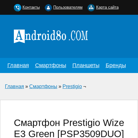
Контакты
Пользователям
Карта сайта
Главная
Смартфоны
Планшеты
Бренды
Главная
»
Смартфоны
»
Prestigio
¬
Смартфон Prestigio Wize
E3 Green [PSP3509DUO]