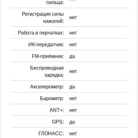
пальца:
Регистрация силы
нет
нажатий:
Работа в перчатках:
нет
ИК-передатчик:
нет
FM-приёмник:
да
Беспроводная
нет
зарядка:
Акселерометр:
да
Барометр:
нет
ANT+:
нет
GPS:
да
ГЛОНАСС:
нет