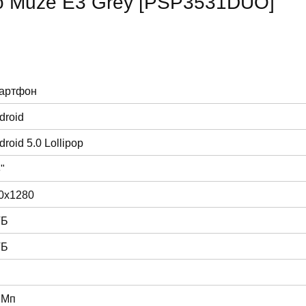
io Muze E3 Grey [PSP3531DUO]
артфон
droid
droid 5.0 Lollipop
"
0x1280
ГБ
ГБ
 Мп