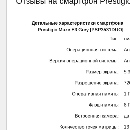
Отзывы на смартфон Prestig
Детальные характеристики смартфонa
Prestigio Muze E3 Grey [PSP3531DUO]
Тип:
см
Операционная система:
An
Версия операционной системы:
An
Размер экрана:
5.3
Разрешение экрана:
72
Оперативная память:
1 
Флэш-память:
8 
Встроенная камера:
да
Количество точек матрицы:
13