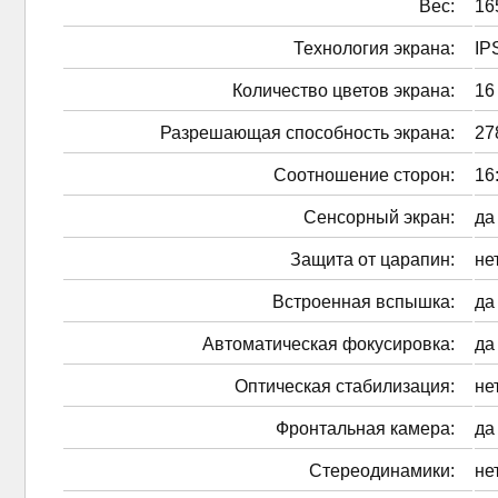
Вес:
16
Технология экрана:
IP
Количество цветов экрана:
16
Разрешающая способность экрана:
27
Соотношение сторон:
16
Сенсорный экран:
да
Защита от царапин:
не
Встроенная вспышка:
да
Автоматическая фокусировка:
да
Оптическая стабилизация:
не
Фронтальная камера:
да
Стереодинамики:
не