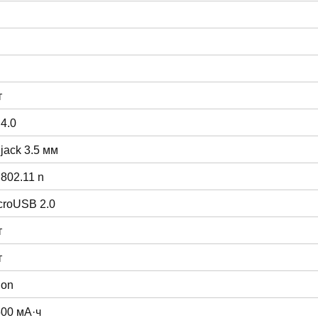
т
 4.0
 jack 3.5 мм
 802.11 n
croUSB 2.0
т
т
ion
500 мА·ч