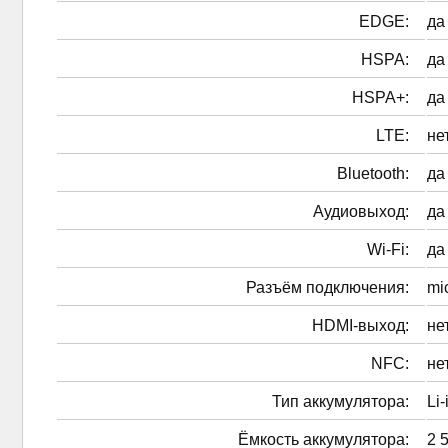
EDGE:
да
HSPA:
да
HSPA+:
да
LTE:
не
Bluetooth:
да
Аудиовыход:
да
Wi-Fi:
да
Разъём подключения:
mi
HDMI-выход:
не
NFC:
не
Тип аккумулятора:
Li-
Ёмкость аккумулятора:
2 