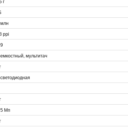
5 г
S
 млн
8 ppi
:9
 емкостный, мультитач
т
 светодиодная
т
 5 Мп
т