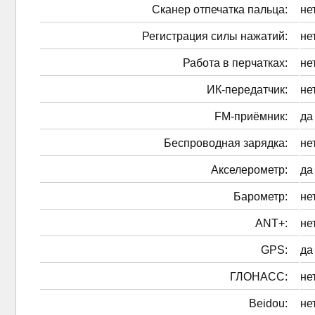
Сканер отпечатка пальца:
не
Регистрация силы нажатий:
не
Работа в перчатках:
не
ИК-передатчик:
не
FM-приёмник:
да
Беспроводная зарядка:
не
Акселерометр:
да
Барометр:
не
ANT+:
не
GPS:
да
ГЛОНАСС:
не
Beidou:
не