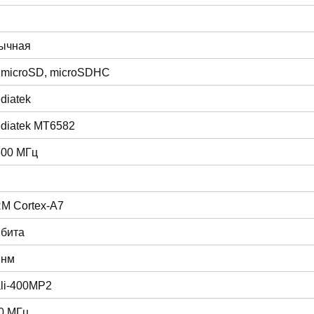
ычная
 microSD, microSDHC
diatek
diatek MT6582
300 МГц
M Cortex-A7
 бита
 нм
li-400MP2
0 МГц