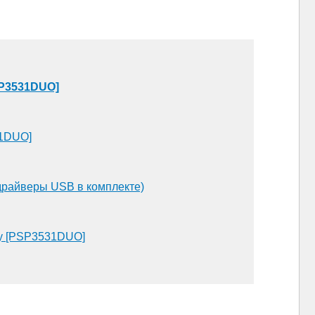
PSP3531DUO]
31DUO]
драйверы USB в комплекте)
rey [PSP3531DUO]