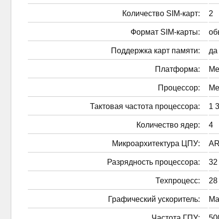
Количество SIM-карт:
2
Формат SIM-карты:
об
Поддержка карт памяти:
да
Платформа:
Me
Процессор:
Me
Тактовая частота процессора:
1 
Количество ядер:
4
Микроархитектура ЦПУ:
AR
Разрядность процессора:
32
Техпроцесс:
28
Графический ускоритель:
Ma
Частота ГПУ:
50