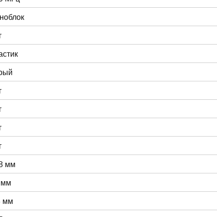
ноблок
т
астик
рый
т
т
т
т
8 мм
 мм
3 мм