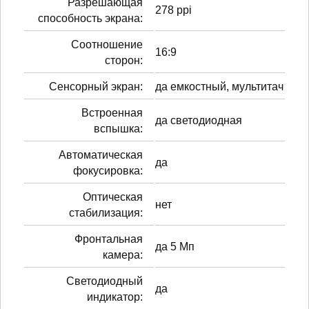
Разрешающая
278 ppi
способность экрана:
Соотношение
16:9
сторон:
Сенсорный экран:
да емкостный, мультитач
Встроенная
да светодиодная
вспышка:
Автоматическая
да
фокусировка:
Оптическая
нет
стабилизация:
Фронтальная
да 5 Мп
камера:
Светодиодный
да
индикатор: