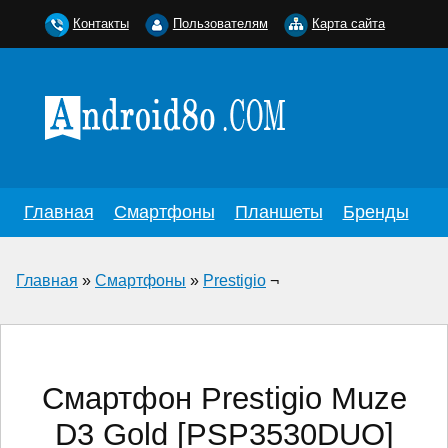
Контакты
Пользователям
Карта сайта
Главная
Смартфоны
Планшеты
Бренды
Главная
»
Смартфоны
»
Prestigio
¬
Смартфон Prestigio Muze
D3 Gold [PSP3530DUO]