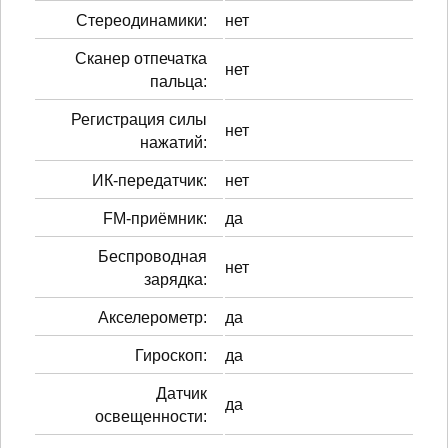
Стереодинамики:
нет
Сканер отпечатка
нет
пальца:
Регистрация силы
нет
нажатий:
ИК-передатчик:
нет
FM-приёмник:
да
Беспроводная
нет
зарядка:
Акселерометр:
да
Гироскоп:
да
Датчик
да
освещенности: